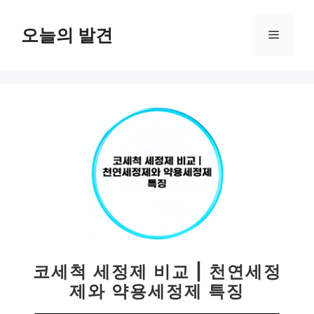
컨
텐
오늘의 발견
메
츠
로
뉴
건
너
뛰
기
코세척 세정제 비교 | 천연세정
제와 약용세정제 특징