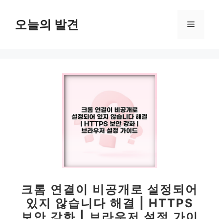
컨
텐
오늘의 발견
메
츠
로
뉴
건
너
뛰
기
크롬 연결이 비공개로 설정되어
있지 않습니다 해결 | HTTPS
보안 강화 | 브라우저 설정 가이