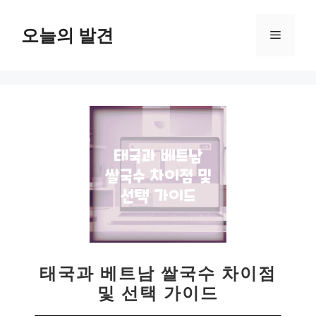
컨
텐
오늘의 발견
메
츠
로
뉴
건
너
뛰
기
태국과 베트남 쌀국수 차이점
및 선택 가이드