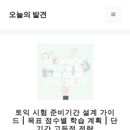
컨
텐
오늘의 발견
메
츠
로
뉴
건
너
뛰
기
토익 시험 준비기간 설계 가이
드 | 목표 점수별 학습 계획 | 단
기간 고득점 전략