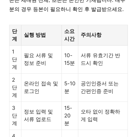
본은 세대원 전체, 초본은 본인만 기재됩니다. 대부
분의 경우 등본이 필요하니 확인 후 발급받으세요.
단
소요
실행 방법
주의사항
계
시간
1
필요 서류 및
10-
서류 유효기간 반
단
정보 준비
15분
드시 확인
계
2
온라인 접속 및
5-10
공인인증서 또는
단
로그인
분
간편인증 준비
계
3
15-
정보 입력 및
오타 없이 정확하
단
20
서류 업로드
게 입력
계
분
4