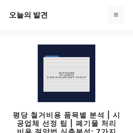
컨
텐
오늘의 발견
메
츠
로
뉴
건
너
뛰
기
평당 철거비용 품목별 분석 | 시
공업체 선정 팁 | 폐기물 처리
비용 절약법 심층분석: 7가지