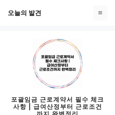
컨
텐
오늘의 발견
메
츠
로
뉴
건
너
뛰
기
포괄임금 근로계약서 필수 체크
사항 | 급여산정부터 근로조건
까지 완벽정리