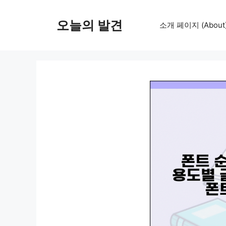
컨
텐
오늘의 발견
소개 페이지 (About
츠
로
건
너
뛰
기