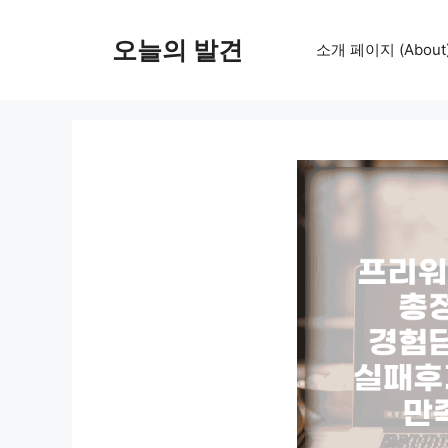
컨
텐
오늘의 발견
소개 페이지 (About
츠
로
건
너
뛰
기