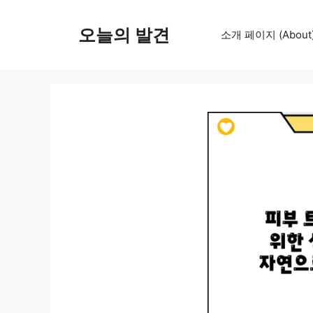
컨
텐
오늘의 발견
소개 페이지 (About
츠
로
건
너
뛰
기