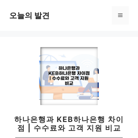
컨
텐
오늘의 발견
메
츠
로
뉴
건
너
뛰
기
하나은행과 KEB하나은행 차이
점 | 수수료와 고객 지원 비교