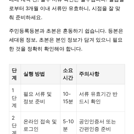
로부터 3개월 이내 서류만 유효하니, 시점을 잘 맞
춰 준비하세요.
주민등록등본과 초본은 혼동하기 쉽습니다. 등본은
세대원 정보, 초본은 본인 정보가 담겨 있으니 필요
한 것을 정확히 확인해야 합니다.
단
소요
실행 방법
주의사항
계
시간
1
필요 서류 및
10-
서류 유효기간 반
단
정보 준비
15분
드시 확인
계
2
온라인 접속 및
5-10
공인인증서 또는
단
로그인
분
간편인증 준비
계