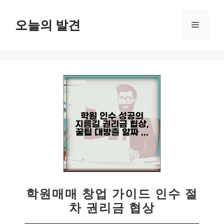
컨
텐
오늘의 발견
메
츠
로
뉴
건
너
뛰
기
학원매매 창업 가이드 인수 절
차 권리금 협상