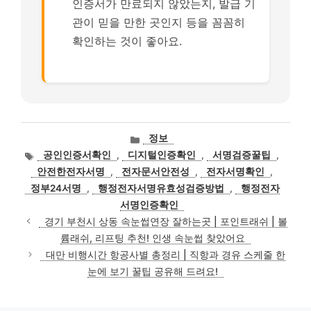
인증서가 만료되지 않았는지, 발급 기
관이 믿을 만한 곳인지 등을 꼼꼼히
확인하는 것이 좋아요.
카
정보
테
태
공인인증서확인
,
디지털인증확인
,
서명검증꿀팁
,
고
그
안전한전자서명
,
전자문서안전성
,
전자서명확인
,
리
정부24서명
,
행정전자서명유효성검증방법
,
행정전자
서명인증확인
경기 부천시 상동 속눈썹연장 잘하는곳 | 포인트래쉬 | 볼
륨래쉬, 리프팅 추천! 인생 속눈썹 찾았어요
대만 비행시간 항공사별 총정리 | 직항과 경유 스케줄 한
눈에 보기 꿀팁 공유해 드려요!