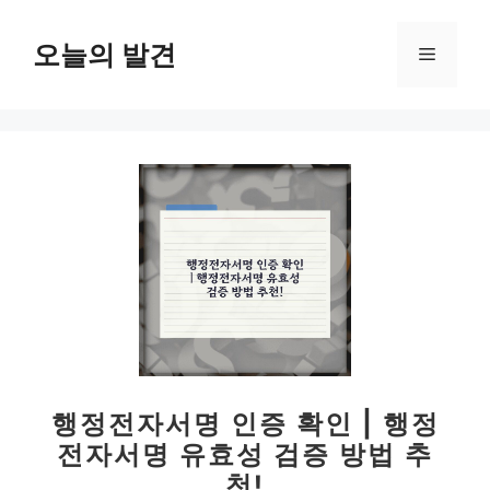
컨
텐
오늘의 발견
메
츠
로
뉴
건
너
뛰
기
행정전자서명 인증 확인 | 행정
전자서명 유효성 검증 방법 추
천!