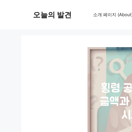
컨
텐
오늘의 발견
소개 페이지 (About
츠
로
건
너
뛰
기