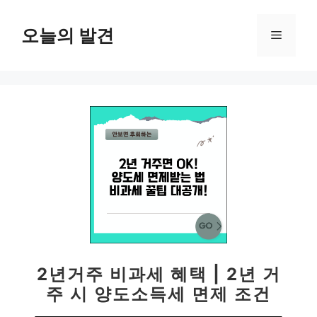
컨
텐
오늘의 발견
메
츠
로
뉴
건
너
뛰
기
2년거주 비과세 혜택 | 2년 거
주 시 양도소득세 면제 조건