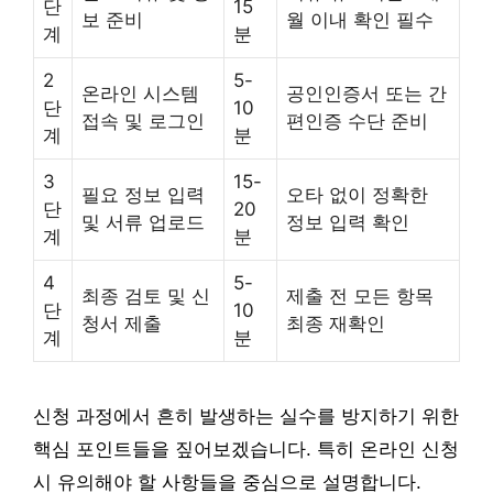
단
15
보 준비
월 이내 확인 필수
계
분
2
5-
온라인 시스템
공인인증서 또는 간
단
10
접속 및 로그인
편인증 수단 준비
계
분
3
15-
필요 정보 입력
오타 없이 정확한
단
20
및 서류 업로드
정보 입력 확인
계
분
4
5-
최종 검토 및 신
제출 전 모든 항목
단
10
청서 제출
최종 재확인
계
분
신청 과정에서 흔히 발생하는 실수를 방지하기 위한
핵심 포인트들을 짚어보겠습니다. 특히 온라인 신청
시 유의해야 할 사항들을 중심으로 설명합니다.