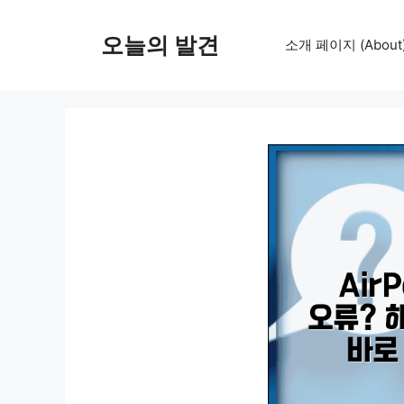
컨
텐
오늘의 발견
소개 페이지 (About
츠
로
건
너
뛰
기