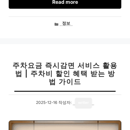
Read more
카
정보
테
고
리
주차요금 즉시감면 서비스 활용
법 | 주차비 할인 혜택 받는 방
법 가이드
2025-12-16
작성자:
writer