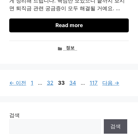
게 정리해 드립니다. 핵심만 모았으니 끝까지 보시
면 퇴직금 관련 궁금증이 모두 해결될 거예요. …
Read more
카
정보
테
고
리
페
페
페
페
페
←
이전
1
…
32
33
34
…
117
다음
→
이
이
이
이
이
지
지
지
지
지
검색
검색