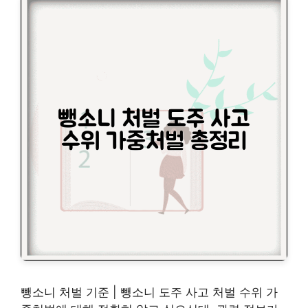
뺑소니 처벌 기준 | 뺑소니 도주 사고 처벌 수위 가