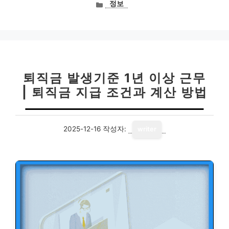
카
정보
테
고
리
퇴직금 발생기준 1년 이상 근무
| 퇴직금 지급 조건과 계산 방법
2025-12-16
작성자:
writer