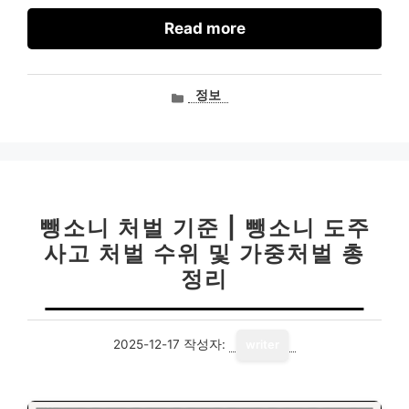
Read more
카
정보
테
고
리
뺑소니 처벌 기준 | 뺑소니 도주
사고 처벌 수위 및 가중처벌 총
정리
2025-12-17
작성자:
writer