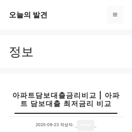
컨
텐
오늘의 발견
메
츠
로
뉴
건
너
정보
뛰
기
아파트담보대출금리비교 | 아파
트 담보대출 최저금리 비교
2025-09-23
작성자:
writer