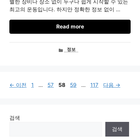
별한 장비나 장소 없이 누구나 쉽게 시작할 수 있는
최고의 운동입니다. 하지만 정확한 정보 없이 …
Read more
카
정보
테
고
리
페
페
페
페
페
←
이전
1
…
57
58
59
…
117
다음
→
이
이
이
이
이
지
지
지
지
지
검색
검색