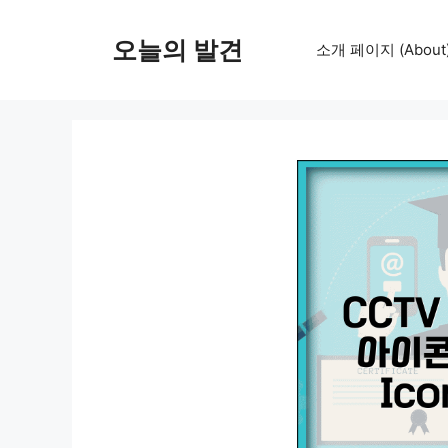
컨
텐
오늘의 발견
소개 페이지 (About
츠
로
건
너
뛰
기