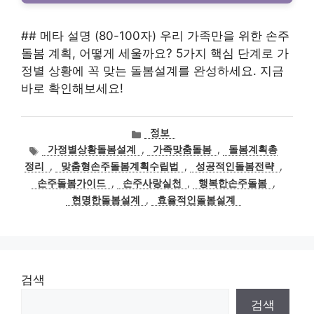
## 메타 설명 (80-100자) 우리 가족만을 위한 손주
돌봄 계획, 어떻게 세울까요? 5가지 핵심 단계로 가
정별 상황에 꼭 맞는 돌봄설계를 완성하세요. 지금
바로 확인해보세요!
카
정보
테
태
가정별상황돌봄설계
,
가족맞춤돌봄
,
돌봄계획총
고
그
정리
,
맞춤형손주돌봄계획수립법
,
성공적인돌봄전략
,
리
손주돌봄가이드
,
손주사랑실천
,
행복한손주돌봄
,
현명한돌봄설계
,
효율적인돌봄설계
검색
검색