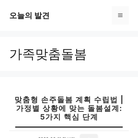
컨
텐
오늘의 발견
메
츠
로
뉴
건
너
가족맞춤돌봄
뛰
기
맞춤형 손주돌봄 계획 수립법 |
가정별 상황에 맞는 돌봄설계:
5가지 핵심 단계