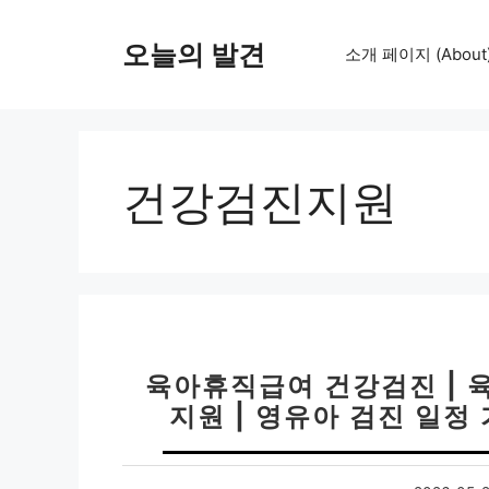
컨
텐
오늘의 발견
소개 페이지 (About
츠
로
건
너
뛰
건강검진지원
기
육아휴직급여 건강검진 | 
지원 | 영유아 검진 일정