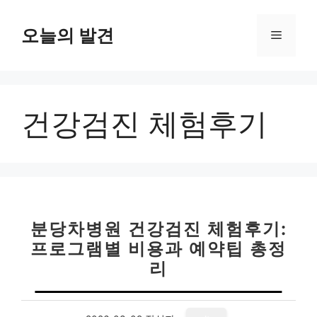
컨
텐
오늘의 발견
메
츠
로
뉴
건
너
건강검진 체험후기
뛰
기
분당차병원 건강검진 체험후기:
프로그램별 비용과 예약팁 총정
리