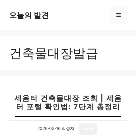
컨
텐
오늘의 발견
메
츠
로
뉴
건
너
건축물대장발급
뛰
기
세움터 건축물대장 조회 | 세움
터 포털 확인법: 7단계 총정리
2026-05-16
작성자:
writer