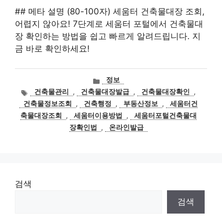
## 메타 설명 (80-100자) 세움터 건축물대장 조회,
어렵지 않아요! 7단계로 세움터 포털에서 건축물대
장 확인하는 방법을 쉽고 빠르게 알려드립니다. 지
금 바로 확인하세요!
카
정보
테
태
건축물관리
,
건축물대장발급
,
건축물대장확인
,
고
그
건축물정보조회
,
건축행정
,
부동산정보
,
세움터건
리
축물대장조회
,
세움터이용방법
,
세움터포털건축물대
장확인법
,
온라인발급
검색
검색