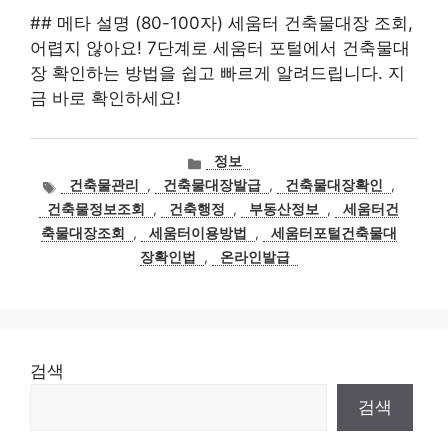
## 메타 설명 (80-100자) 세움터 건축물대장 조회,
어렵지 않아요! 7단계로 세움터 포털에서 건축물대
장 확인하는 방법을 쉽고 빠르게 알려드립니다. 지
금 바로 확인하세요!
카
정보
테
태
건축물관리
,
건축물대장발급
,
건축물대장확인
,
고
그
건축물정보조회
,
건축행정
,
부동산정보
,
세움터건
리
축물대장조회
,
세움터이용방법
,
세움터포털건축물대
장확인법
,
온라인발급
검색
검색