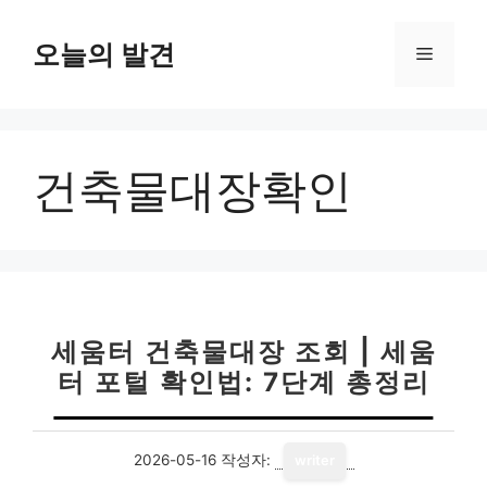
컨
텐
오늘의 발견
메
츠
로
뉴
건
너
건축물대장확인
뛰
기
세움터 건축물대장 조회 | 세움
터 포털 확인법: 7단계 총정리
2026-05-16
작성자:
writer