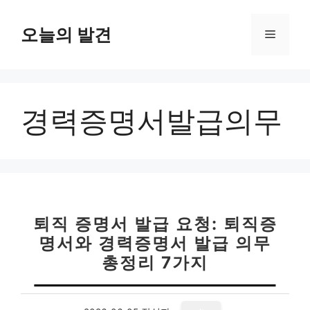
컨
텐
오늘의 발견
메
츠
로
뉴
건
너
경력증명서발급의무
뛰
기
퇴직 증명서 발급 요청: 퇴직증
명서와 경력증명서 발급 의무
총정리 7가지