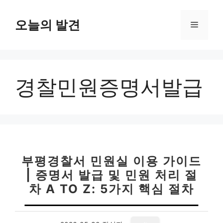
컨
텐
오늘의 발견
메
츠
로
뉴
건
너
경찰민원증명서발급
뛰
기
부평경찰서 민원실 이용 가이드
| 증명서 발급 및 민원 처리 절
차 A TO Z: 5가지 핵심 절차