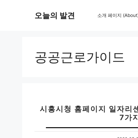
컨
텐
오늘의 발견
소개 페이지 (About
츠
로
건
너
뛰
공공근로가이드
기
시흥시청 홈페이지 일자리센
7가