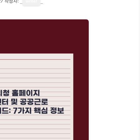
27
작성자:
writer