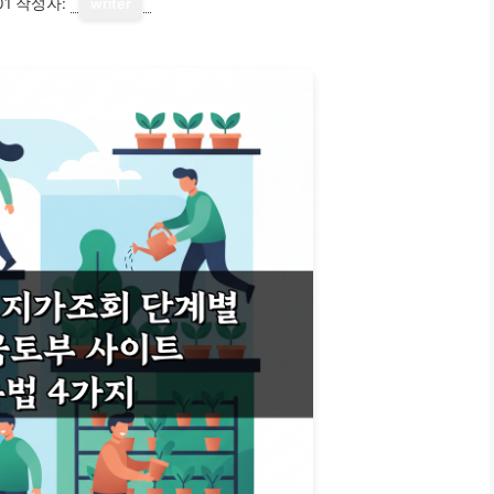
01
작성자:
writer