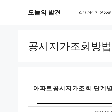
컨
텐
오늘의 발견
소개 페이지 (About
츠
로
건
너
뛰
공시지가조회방법
기
아파트공시지가조회 단계별 