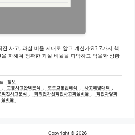
 직진 사고, 과실 비율 제대로 알고 계신가요? 7가지 핵
것을 파헤쳐 정확한 과실 비율을 파악하고 억울한 상황
카
정보
테
,
교통사고완벽분석
,
도로교통법해석
,
사고예방대책
,
고
로직진사고분석
,
좌회전차선직진사고과실비율
,
직진차량과
리
실비율
Copyright © 2026