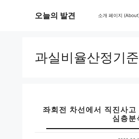
컨
텐
오늘의 발견
소개 페이지 (About
츠
로
건
너
뛰
과실비율산정기준
기
좌회전 차선에서 직진사고 
심층분