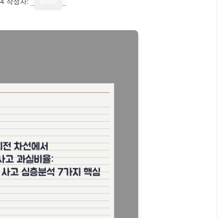
14
작성자:
writer