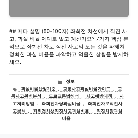
## 메타 설명 (80-100자) 좌회전 차선에서 직진 사
고, 과실 비율 제대로 알고 계신가요? 7가지 핵심 분
석으로 좌회전 차로 직진 사고의 모든 것을 파헤쳐
정확한 과실 비율을 파악하고 억울한 상황을 방지하
세요.
카
정보
테
태
과실비율산정기준
,
교통사고과실비율가이드
,
교
고
그
통사고완벽분석
,
도로교통법해석
,
사고예방대책
,
사
리
고처리방법
,
좌회전차량과실비율
,
좌회전차로직진사
고분석
,
좌회전차선직진사고과실비율
,
직진차량과실
비율