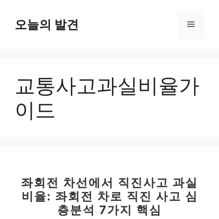
컨
텐
오늘의 발견
메
츠
로
뉴
건
너
교통사고과실비율가
뛰
기
이드
좌회전 차선에서 직진사고 과실
비율: 좌회전 차로 직진 사고 심
층분석 7가지 핵심