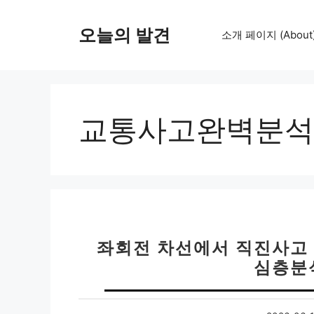
컨
텐
오늘의 발견
소개 페이지 (About
츠
로
건
너
뛰
교통사고완벽분석
기
좌회전 차선에서 직진사고 
심층분