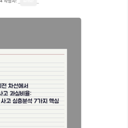
14
작성자:
writer