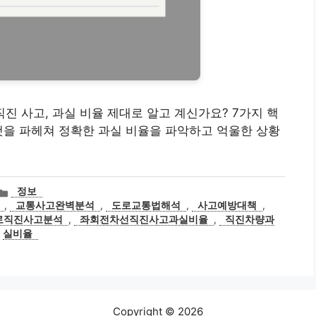
 직진 사고, 과실 비율 제대로 알고 계신가요? 7가지 핵
것을 파헤쳐 정확한 과실 비율을 파악하고 억울한 상황
카
정보
테
,
교통사고완벽분석
,
도로교통법해석
,
사고예방대책
,
고
로직진사고분석
,
좌회전차선직진사고과실비율
,
직진차량과
리
실비율
Copyright © 2026