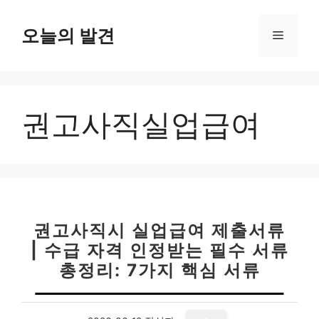
컨
텐
오늘의 발견
메
츠
로
뉴
건
너
권고사직실업급여
뛰
기
권고사직시 실업급여 제출서류
| 수급 자격 인정받는 필수 서류
총정리: 7가지 핵심 서류