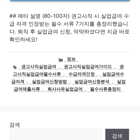
## 메타 설명 (80-100자) 권고사직 시 실업급여 수
급 자격 인정받는 필수 서류 7가지를 총정리했습니
다. 퇴직 후 실업급여 신청, 막막하셨다면 지금 바로
확인하세요!
카
정보
테
태
권고사직실업급여
,
권고사직실업급여가이드
,
권
고
그
고사직실업급여필수서류
,
수급자격인정
,
실업급여수
리
급자격
,
실업급여신청방법
,
실업급여신청분석
,
실업
급여제출서류
,
퇴사사유실업급여
,
필수서류총정리
검색
검색