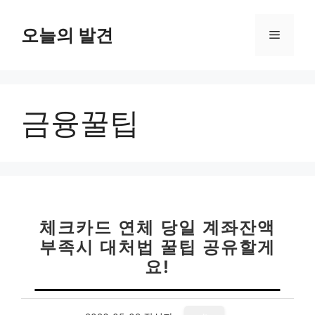
컨
텐
오늘의 발견
메
츠
로
뉴
건
너
금융꿀팁
뛰
기
체크카드 연체 당일 계좌잔액
부족시 대처법 꿀팁 공유할게
요!