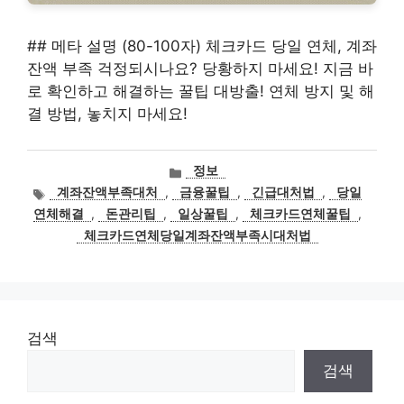
## 메타 설명 (80-100자) 체크카드 당일 연체, 계좌
잔액 부족 걱정되시나요? 당황하지 마세요! 지금 바
로 확인하고 해결하는 꿀팁 대방출! 연체 방지 및 해
결 방법, 놓치지 마세요!
카
정보
테
태
계좌잔액부족대처
,
금융꿀팁
,
긴급대처법
,
당일
고
그
연체해결
,
돈관리팁
,
일상꿀팁
,
체크카드연체꿀팁
,
리
체크카드연체당일계좌잔액부족시대처법
검색
검색