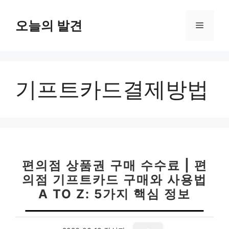
컨
텐
오늘의 발견
메
츠
로
뉴
건
너
기프트카드결제방법
뛰
기
편의점 상품권 구매 수수료 | 편
의점 기프트카드 구매와 사용법
A TO Z: 5가지 핵심 정보