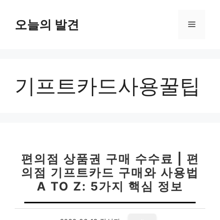
컨
텐
오늘의 발견
메
츠
로
뉴
건
너
기프트카드사용꿀팁
뛰
기
편의점 상품권 구매 수수료 | 편
의점 기프트카드 구매와 사용법
A TO Z: 5가지 핵심 정보