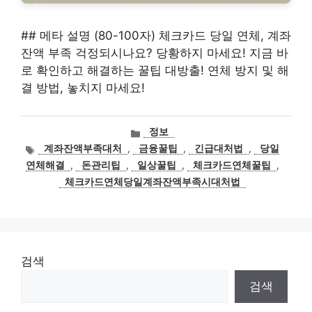
## 메타 설명 (80-100자) 체크카드 당일 연체, 계좌
잔액 부족 걱정되시나요? 당황하지 마세요! 지금 바
로 확인하고 해결하는 꿀팁 대방출! 연체 방지 및 해
결 방법, 놓치지 마세요!
카
정보
테
태
계좌잔액부족대처
,
금융꿀팁
,
긴급대처법
,
당일
고
그
연체해결
,
돈관리팁
,
일상꿀팁
,
체크카드연체꿀팁
,
리
체크카드연체당일계좌잔액부족시대처법
검색
검색