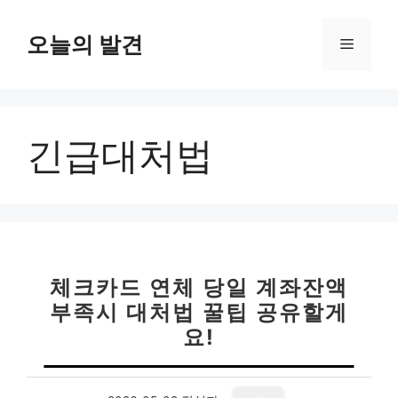
컨
텐
오늘의 발견
메
츠
로
뉴
건
너
긴급대처법
뛰
기
체크카드 연체 당일 계좌잔액
부족시 대처법 꿀팁 공유할게
요!