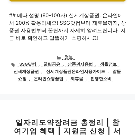
## 메타 설명 (80-100자) 신세계상품권, 온라인에
서 200% 활용하세요! SSG닷컴부터 제휴몰까지, 상
품권 사용법부터 꿀팁까지 자세히 알려드립니다. 지
금 바로 확인하고 알뜰하게 쇼핑하세요!
카
정보
테
태
SSG닷컴
,
꿀팁공유
,
상품권사용법
,
생활정보
,
고
그
신세계상품권
,
신세계상품권온라인사용가이드
,
알뜰
리
쇼핑
,
온라인쇼핑꿀팁
,
제휴몰
,
현명한소비
일자리도약장려금 총정리 | 참
여기업 혜택 | 지원금 신청 | 서