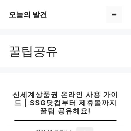
컨
텐
오늘의 발견
메
츠
로
뉴
건
너
꿀팁공유
뛰
기
신세계상품권 온라인 사용 가이
드 | SSG닷컴부터 제휴몰까지
꿀팁 공유해요!