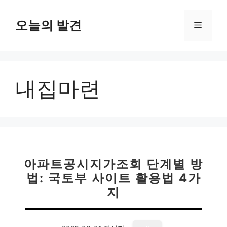
컨
텐
오늘의 발견
메
츠
로
뉴
건
너
내집마련
뛰
기
아파트공시지가조회 단계별 방
법: 국토부 사이트 활용법 4가
지