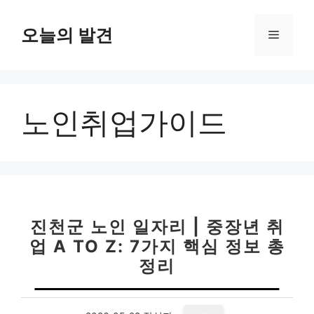
컨
텐
오늘의 발견
메
츠
로
뉴
건
너
노인취업가이드
뛰
기
진천군 노인 일자리 | 중장년 취
업 A TO Z: 7가지 핵심 정보 총
정리