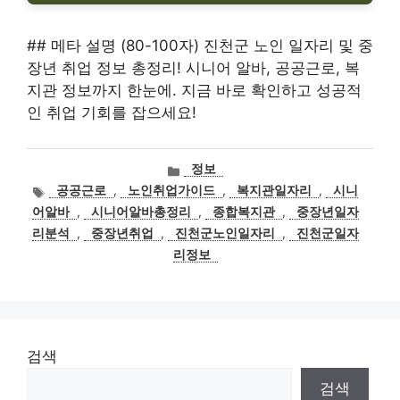
## 메타 설명 (80-100자) 진천군 노인 일자리 및 중
장년 취업 정보 총정리! 시니어 알바, 공공근로, 복
지관 정보까지 한눈에. 지금 바로 확인하고 성공적
인 취업 기회를 잡으세요!
카
정보
테
태
공공근로
,
노인취업가이드
,
복지관일자리
,
시니
고
그
어알바
,
시니어알바총정리
,
종합복지관
,
중장년일자
리
리분석
,
중장년취업
,
진천군노인일자리
,
진천군일자
리정보
검색
검색