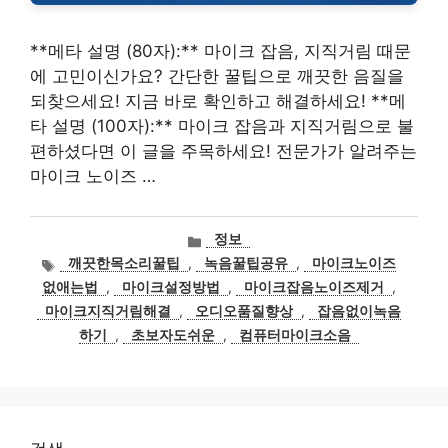
**메타 설명 (80자):** 마이크 잡음, 지직거림 때문
에 고민이신가요? 간단한 꿀팁으로 깨끗한 음질을
되찾으세요! 지금 바로 확인하고 해결하세요! **메
타 설명 (100자):** 마이크 잡음과 지직거림으로 불
편하셨다면 이 글을 주목하세요! 전문가가 알려주는
마이크 노이즈 …
카
정보
테
태
깨끗한목소리꿀팁
,
녹음꿀팁공유
,
마이크노이즈
고
그
없애는법
,
마이크설정방법
,
마이크잡음노이즈제거
,
리
마이크지직거림해결
,
오디오품질향상
,
잡음없이녹음
하기
,
초보자도쉬운
,
컴퓨터마이크소음