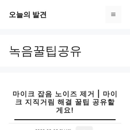
컨
텐
오늘의 발견
메
츠
로
뉴
건
너
녹음꿀팁공유
뛰
기
마이크 잡음 노이즈 제거 | 마이
크 지직거림 해결 꿀팁 공유할
게요!