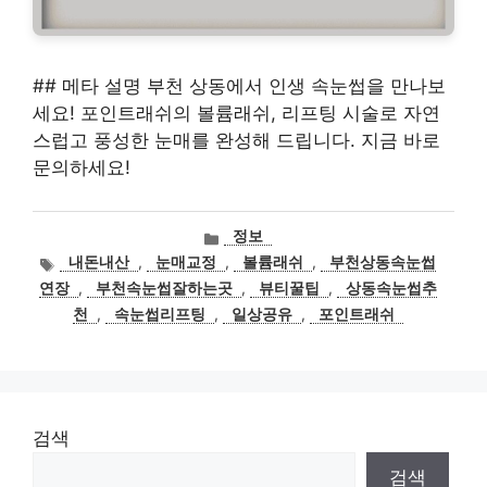
## 메타 설명 부천 상동에서 인생 속눈썹을 만나보
세요! 포인트래쉬의 볼륨래쉬, 리프팅 시술로 자연
스럽고 풍성한 눈매를 완성해 드립니다. 지금 바로
문의하세요!
카
정보
테
태
내돈내산
,
눈매교정
,
볼륨래쉬
,
부천상동속눈썹
고
그
연장
,
부천속눈썹잘하는곳
,
뷰티꿀팁
,
상동속눈썹추
리
천
,
속눈썹리프팅
,
일상공유
,
포인트래쉬
검색
검색