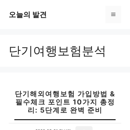
컨
텐
오늘의 발견
메
츠
로
뉴
건
너
단기여행보험분석
뛰
기
단기해외여행보험 가입방법 &
필수체크 포인트 10가지 총정
리: 5단계로 완벽 준비