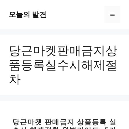
컨
텐
오늘의 발견
메
츠
로
뉴
건
너
당근마켓판매금지상
뛰
기
품등록실수시해제절
차
당근마켓 판매금지 상품등록 실