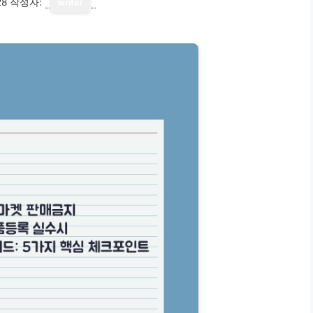
28
작성자:
writer