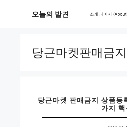
컨
텐
오늘의 발견
소개 페이지 (About
츠
로
건
너
뛰
당근마켓판매금지
기
당근마켓 판매금지 상품등록
가지 핵