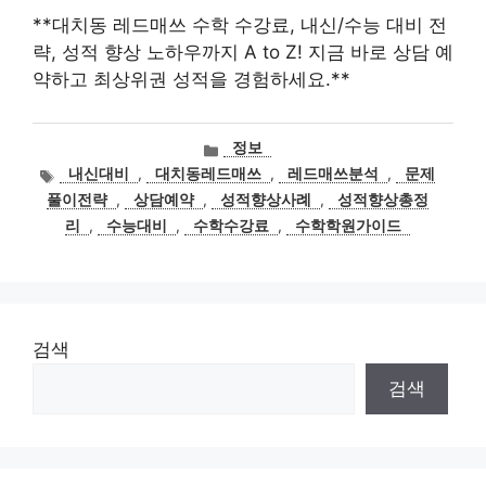
**대치동 레드매쓰 수학 수강료, 내신/수능 대비 전
략, 성적 향상 노하우까지 A to Z! 지금 바로 상담 예
약하고 최상위권 성적을 경험하세요.**
카
정보
테
태
내신대비
,
대치동레드매쓰
,
레드매쓰분석
,
문제
고
그
풀이전략
,
상담예약
,
성적향상사례
,
성적향상총정
리
리
,
수능대비
,
수학수강료
,
수학학원가이드
검색
검색