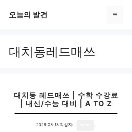
컨
텐
오늘의 발견
메
츠
로
뉴
건
너
대치동레드매쓰
뛰
기
대치동 레드매쓰 | 수학 수강료
| 내신/수능 대비 | A TO Z
2026-05-18
작성자:
writer