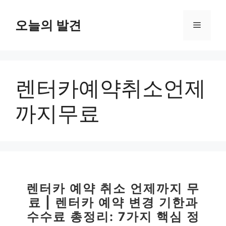
컨
텐
오늘의 발견
메
츠
로
뉴
건
너
렌터카예약취소언제
뛰
기
까지무료
렌터카 예약 취소 언제까지 무
료 | 렌터카 예약 변경 기한과
수수료 총정리: 7가지 핵심 정