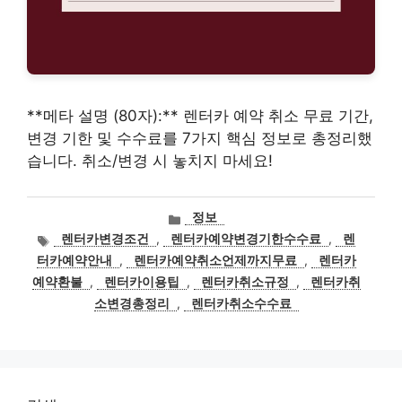
**메타 설명 (80자):** 렌터카 예약 취소 무료 기간,
변경 기한 및 수수료를 7가지 핵심 정보로 총정리했
습니다. 취소/변경 시 놓치지 마세요!
카
정보
테
태
렌터카변경조건
,
렌터카예약변경기한수수료
,
렌
고
그
터카예약안내
,
렌터카예약취소언제까지무료
,
렌터카
리
예약환불
,
렌터카이용팁
,
렌터카취소규정
,
렌터카취
소변경총정리
,
렌터카취소수수료