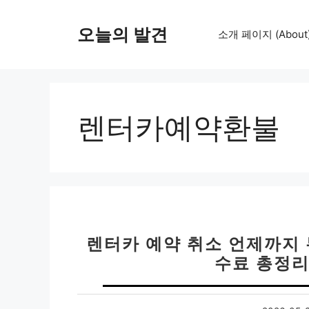
컨
텐
오늘의 발견
소개 페이지 (About
츠
로
건
너
뛰
렌터카예약환불
기
렌터카 예약 취소 언제까지 
수료 총정리