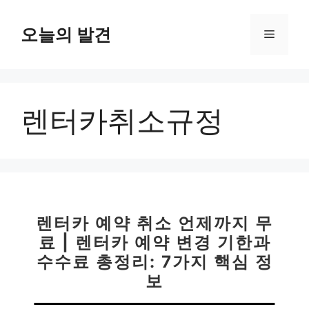
컨
텐
오늘의 발견
메
츠
로
뉴
건
너
렌터카취소규정
뛰
기
렌터카 예약 취소 언제까지 무
료 | 렌터카 예약 변경 기한과
수수료 총정리: 7가지 핵심 정
보