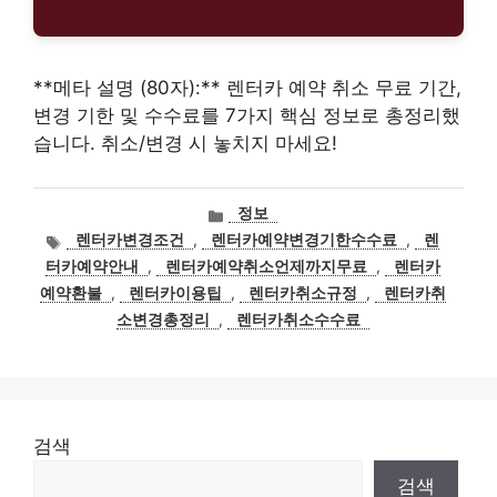
**메타 설명 (80자):** 렌터카 예약 취소 무료 기간,
변경 기한 및 수수료를 7가지 핵심 정보로 총정리했
습니다. 취소/변경 시 놓치지 마세요!
카
정보
테
태
렌터카변경조건
,
렌터카예약변경기한수수료
,
렌
고
그
터카예약안내
,
렌터카예약취소언제까지무료
,
렌터카
리
예약환불
,
렌터카이용팁
,
렌터카취소규정
,
렌터카취
소변경총정리
,
렌터카취소수수료
검색
검색