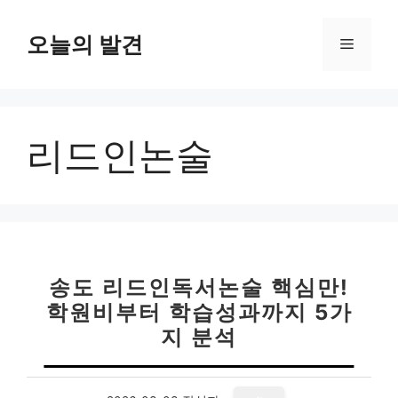
컨
텐
오늘의 발견
메
츠
로
뉴
건
너
리드인논술
뛰
기
송도 리드인독서논술 핵심만!
학원비부터 학습성과까지 5가
지 분석