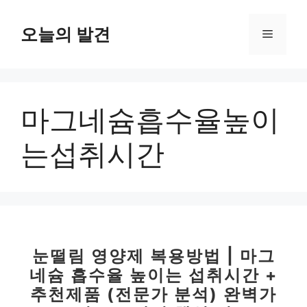
컨
텐
오늘의 발견
메
츠
로
뉴
건
너
마그네슘흡수율높이
뛰
기
는섭취시간
눈떨림 영양제 복용방법 | 마그
네슘 흡수율 높이는 섭취시간 +
추천제품 (전문가 분석) 완벽가