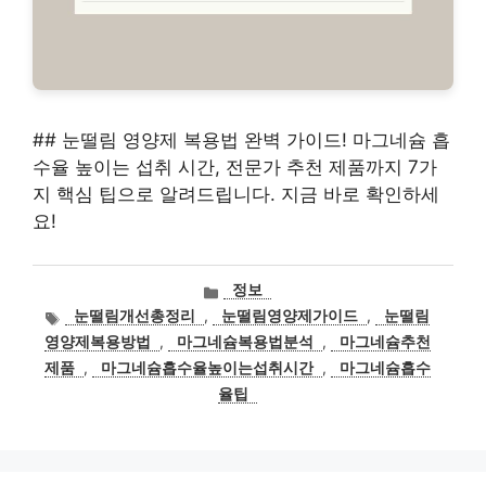
## 눈떨림 영양제 복용법 완벽 가이드! 마그네슘 흡
수율 높이는 섭취 시간, 전문가 추천 제품까지 7가
지 핵심 팁으로 알려드립니다. 지금 바로 확인하세
요!
카
정보
테
태
눈떨림개선총정리
,
눈떨림영양제가이드
,
눈떨림
고
그
영양제복용방법
,
마그네슘복용법분석
,
마그네슘추천
리
제품
,
마그네슘흡수율높이는섭취시간
,
마그네슘흡수
율팁